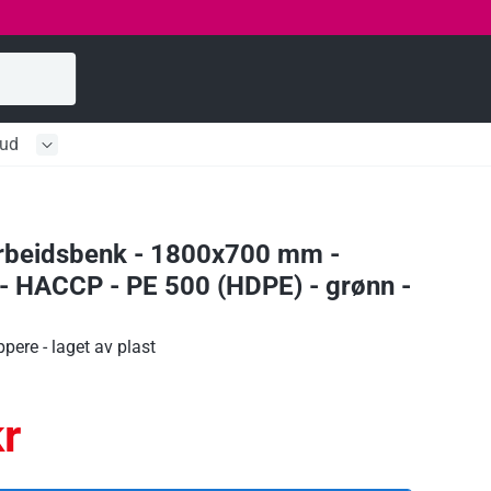
bud
arbeidsbenk - 1800x700 mm -
- HACCP - PE 500 (HDPE) - grønn -
pere - laget av plast
r