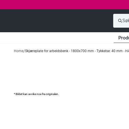
Prod
Home
Skjæreplate for arbeidsbenk - 1800x700 mm - Tykkelse: 40 mm - HAC
* Bildet kan avvike noe fra originalen.
Anbefalet tilbehør
Skraper for
slakteblokk - plast
- for EKHKSL18