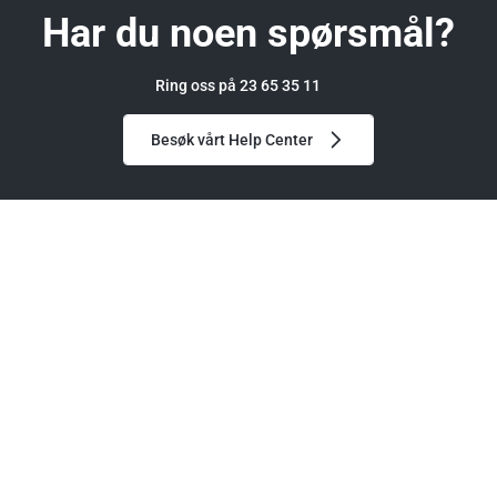
Har du noen spørsmål?
Ring oss på 23 65 35 11
Besøk vårt Help Center
GGM Gastro
Kund
Om oss
Medl
800x700 mm - Tykkelse:
Blogg & Nyheter
Tilbud
Partnere
Kjøkk
grønn - antiskli-føtter
Karriere
Help 
Finn r
Lavpr
Servic
Garan
Ofte s
Betal