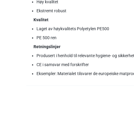
Høy kvalitet
Ekstremt robust
Kvalitet
Laget av høykvalitets Polyetylen PE500
PE 500 ren
Retningslinjer
Produsert i henhold til relevante hygiene- og sikkerh
CE i samsvar med forskrifter
Eksempler: Materialet tilsvarer de europeiske matp