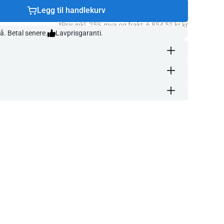
Legg til handlekurv
*Pris inkl. 25% mva og frakt: 6 854,51 kr kr
å. Betal senere.
Lavprisgaranti.