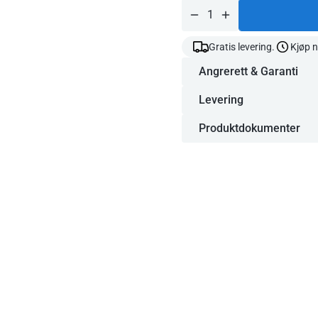
pris
500 (HDPE) -
grønn
Gratis levering.
Kjøp n
Angrerett & Garanti
Levering
Produktdokumenter
169,72 kr
Ordinær
pris
Ordinær
Veil.
232,93 kr
pris