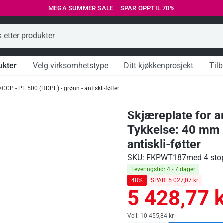
MEGA SUMMER SALE │ SPAR OPPTIL 70%
Kundeservice
ukter
Velg virksomhetstype
Ditt kjøkkenprosjekt
Til
CP - PE 500 (HDPE) - grønn - antiskli-føtter
Skjæreplate for 
Tykkelse: 40 mm 
antiskli-føtter
SKU: FKPWT187
med 4 stop
Leveringstid: 4 - 7 dager
48%
SPAR: 5 027,07 kr
5 428,77 k
Ordinær
Antiskli-føtter til
pris
skjærebrett -
Ordinær
Veil.
10 455,84 kr
40x10x35 mm - PE