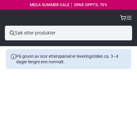
MEGA SUMMER SALE │ SPAR OPPTIL 70%
Profesjonelt storkjøkkenutstyr til restauranter og storkjøkken
På grunn av stor etterspørsel er leveringstiden ca. 3–4
dager lengre enn normalt.
P
⠀ ⠀ ⠀ ⠀ ⠀ ⠀ ⠀
S
⠀ ⠀ ⠀ ⠀ ⠀ ⠀ ⠀
k
⠀ ⠀ ⠀
-
E
-
E
⠀ ⠀ ⠀