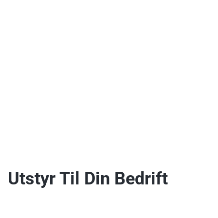
Vi er her for deg – også etter kjøpet. Kontakt oss via telefon, Help
Center eller e-post.
Finn reservedel
Leter du etter reservedeler?
Finn din reservedel
Utstyr Til Din Bedrift