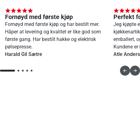
Fornøyd med første kjøp
Perfekt f
Fornøyd med første kjøp og har bestilt mer.
Jeg kjøpte 
Håper at levering og kvalitet er like god som
kjøkkenartik
første gang. Har bestilt hakke og elektrisk
emballert, o
pølsepresse.
Kundene er b
Harald Gil Sætre
Atle Ander
Vi findes i 24 lande
Besøg os allerede i dag
Norway
Poland
Romania
Spain
Sweden
Tu