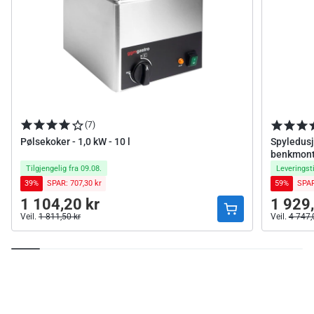
(7)
Pølsekoker - 1,0 kW - 10 l
Spyledusj
benkmonte
Tilgjengelig fra 09.08.
Leveringsti
39%
SPAR: 707,30 kr
59%
SPAR
1 104,20 kr
1 929,
Ordinær
Ordinær
Veil.
1 811,50 kr
Veil.
4 747,
Ordinær pris
Ordinær pri
pris
pris