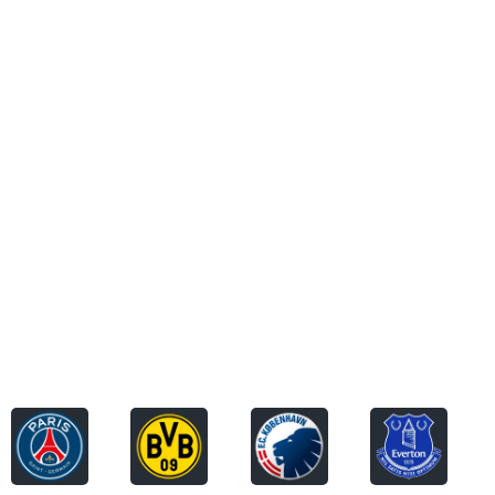
Ta meg dit
Eksperter på cateringutstyr
Eksklusive partnere