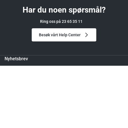
Har du noen spørsmål?
Ring oss på 23 65 35 11
Besøk vårt Help Center
Nyhetsbrev
Meld deg på og få 150 kr i rabatt på din første bestilling.
Leveringstid: 4 - 7 dager
Legg til handlekurv
Ved å melde deg på godtar du vår personvernerklæring.
Følg oss