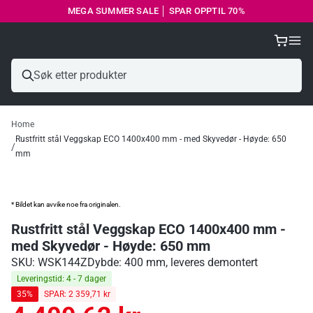
MEGA SUMMER SALE │ SPAR OPPTIL 70%
Home
Rustfritt stål Veggskap ECO 1400x400 mm - med Skyvedør - Høyde: 650
mm
* Bildet kan avvike noe fra originalen.
Rustfritt stål Veggskap ECO 1400x400 mm -
med Skyvedør - Høyde: 650 mm
SKU: WSK144Z
Dybde: 400 mm, leveres demontert
Leveringstid: 4 - 7 dager
35%
SPAR: 2 359,71 kr