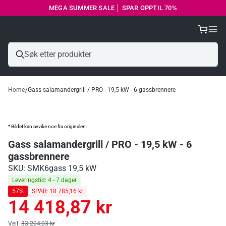
MEGA SUMMER SALE │ SPAR OPPTIL 70%
Home
Gass salamandergrill / PRO - 19,5 kW - 6 gassbrennere
* Bildet kan avvike noe fra originalen.
Gass salamandergrill / PRO - 19,5 kW - 6
gassbrennere
SKU: SMK6
gass 19,5 kW
Leveringstid: 4 - 7 dager
57%
SPAR: 18 785,16 kr
14 418,87 kr
Ordinær
pris
Ordinær pris
Veil.
33 204,03 kr