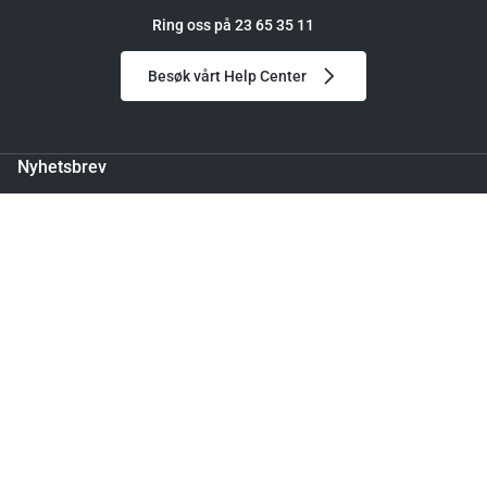
Ring oss på 23 65 35 11
Besøk vårt Help Center
Nyhetsbrev
Meld deg på og få 150 kr i rabatt på din første bestilling.
Leveringstid: 4 - 7 dager
Legg til handlekurv
Ved å melde deg på godtar du vår personvernerklæring.
Følg oss