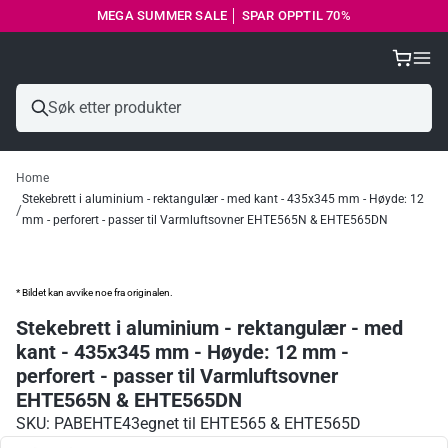
MEGA SUMMER SALE │ SPAR OPPTIL 70%
Home
Stekebrett i aluminium - rektangulær - med kant - 435x345 mm - Høyde: 12
mm - perforert - passer til Varmluftsovner EHTE565N & EHTE565DN
* Bildet kan avvike noe fra originalen.
Stekebrett i aluminium - rektangulær - med
kant - 435x345 mm - Høyde: 12 mm -
perforert - passer til Varmluftsovner
EHTE565N & EHTE565DN
SKU: PABEHTE43
egnet til EHTE565 & EHTE565D