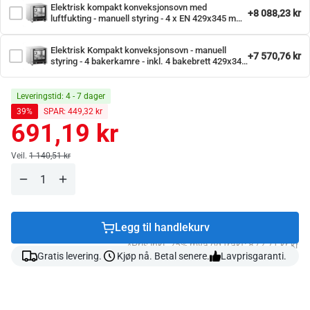
Elektrisk kompakt konveksjonsovn med
+8 088,23 kr
luftfukting - manuell styring - 4 x EN 429x345 mm
- inkl. 4 bakeplater 429x345 mm & 4 plateholdere
Elektrisk Kompakt konveksjonsovn - manuell
+7 570,76 kr
styring - 4 bakerkamre - inkl. 4 bakebrett 429x345
mm - rustfritt stål
Leveringstid: 4 - 7 dager
39%
SPAR: 449,32 kr
691,19 kr
Ordinær
pris
Ordinær pris
Veil.
1 140,51 kr
Legg til handlekurv
*Pris inkl. 25% mva og frakt: 872,71 kr kr
Gratis levering.
Kjøp nå. Betal senere.
Lavprisgaranti.
Anbefalet tilbehør