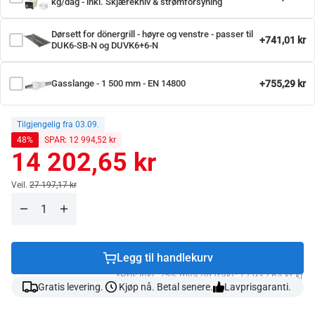
kg/dag - inkl. Skjærekniv & strømforsyning
Dørsett for dönergrill - høyre og venstre - passer til
+741,01 kr
DUK6-SB-N og DUVK6+6-N
Gasslange - 1 500 mm - EN 14800
+755,29 kr
Tilgjengelig fra 03.09.
48%
SPAR: 12 994,52 kr
14 202,65 kr
Ordinær
pris
Ordinær pris
Veil.
27 197,17 kr
Legg til handlekurv
*Pris inkl. 25% mva og frakt: 17 932,64 kr kr
Gratis levering.
Kjøp nå. Betal senere.
Lavprisgaranti.