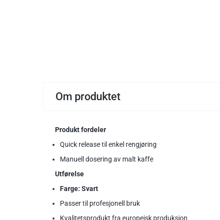
pris
Om produktet
Produkt fordeler
Quick release til enkel rengjøring
Manuell dosering av malt kaffe
Utførelse
Farge: Svart
Passer til profesjonell bruk
Kvalitetsprodukt fra europeisk produksjon