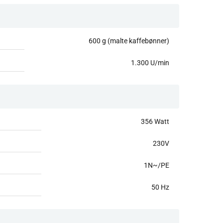
600 g (malte kaffebønner)
1.300 U/min
356 Watt
230V
1N~/PE
50 Hz