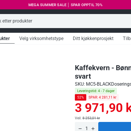
MEGA SUMMER SALE │ SPAR OPPTIL 70%
Kundeservice
ukter
Velg virksomhetstype
Ditt kjøkkenprosjekt
Til
Kaffekvern - Bøn
svart
SKU: MC5-BLACK
Doserings
Leveringstid: 4 - 7 dager
52%
SPAR: 4 281,11 kr
3 971,90 k
Ordinær
pris
Ordinær
Veil.
8 253,01 kr
pris