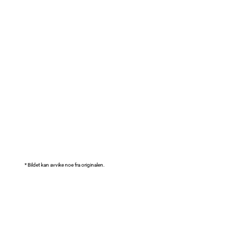
* Bildet kan avvike noe fra originalen.
Anbefalet tilbehør
Baristasett - inkl. 2
melkekanner 350