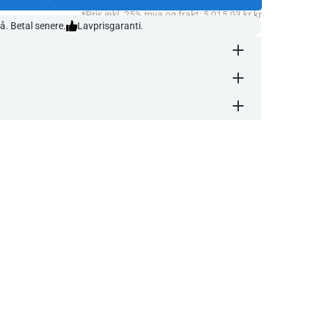
*Pris inkl. 25% mva og frakt: 5 015,03 kr kr
å. Betal senere.
Lavprisgaranti.
d 2-
,8