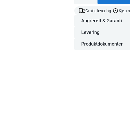
Gratis levering.
Kjøp n
Angrerett & Garanti
Levering
Produktdokumenter
Profesjonell
Siebträger me
melkeskummer -
veis tut - Ø 58