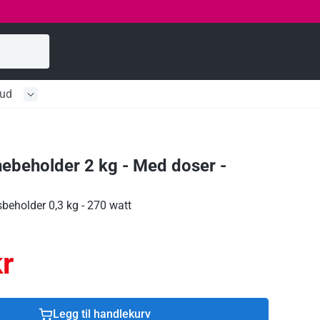
bud
nebeholder 2 kg - Med doser -
beholder 0,3 kg - 270 watt
r
Legg til handlekurv