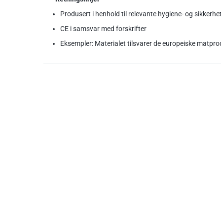
Produsert i henhold til relevante hygiene- og sikkerh
CE i samsvar med forskrifter
Eksempler: Materialet tilsvarer de europeiske matp