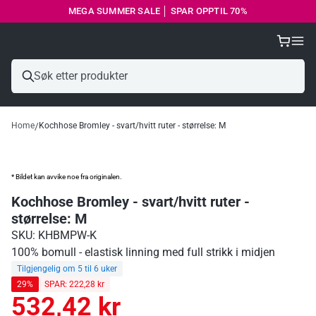
MEGA SUMMER SALE │ SPAR OPPTIL 70%
Home
Kochhose Bromley - svart/hvitt ruter - størrelse: M
* Bildet kan avvike noe fra originalen.
Kochhose Bromley - svart/hvitt ruter -
størrelse: M
SKU: KHBMPW-K
100% bomull - elastisk linning med full strikk i midjen
Tilgjengelig om 5 til 6 uker
29%
SPAR: 222,28 kr
532,42 kr
Ordinær