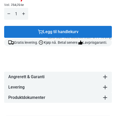
pris
Ordinær pris
Veil.
754,70 kr
Legg til handlekurv
*Pris inkl. 25% mva og frakt: 672,25 kr kr
Gratis levering.
Kjøp nå. Betal senere.
Lavprisgaranti.
Angrerett & Garanti
Levering
Produktdokumenter