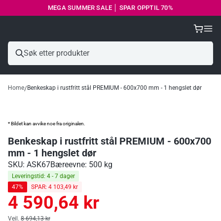
MEGA SUMMER SALE │ SPAR OPPTIL 70%
Home
Benkeskap i rustfritt stål PREMIUM - 600x700 mm - 1 hengslet dør
* Bildet kan avvike noe fra originalen.
Benkeskap i rustfritt stål PREMIUM - 600x700
mm - 1 hengslet dør
SKU: ASK67
Bæreevne: 500 kg
Leveringstid: 4 - 7 dager
47%
SPAR: 4 103,49 kr
4 590,64 kr
Ordinær
pris
Ordinær pris
Veil.
8 694,13 kr