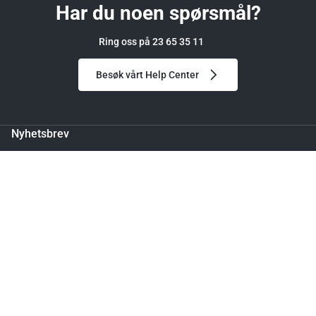
Har du noen spørsmål?
Ring oss på 23 65 35 11
Besøk vårt Help Center
Nyhetsbrev
Meld deg på og få 150 kr i rabatt på din første bestilling.
Leveringstid: 4 - 7 dager
Legg til handlekurv
Ved å melde deg på godtar du vår personvernerklæring.
Følg oss