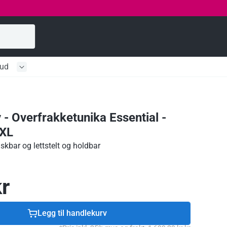
bud
 - Overfrakketunika Essential -
3XL
skbar og lettstelt og holdbar
r
Legg til handlekurv