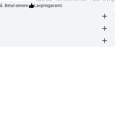
*Pris inkl. 25% mva og frakt: 1 699,29 kr kr
å. Betal senere.
Lavprisgaranti.