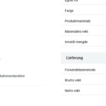
Egnet for
Farge
Produktmateriale
Materialets vekt
Innstilt mengde
Lieferung
e
Forsendelsesmetode
roduktstandardene
Brutto vekt
Netto vekt