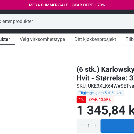
MEGA SUMMER SALE │ SPAR OPPTIL 70%
Kundeservice
ukter
Velg virksomhetstype
Ditt kjøkkenprosjekt
Til
L
(6 stk.) Karlowsky
Hvit - Størrelse: 
SKU: UKE3XLK64W#SET
va
Tilgjengelig om 5 til 6 uker
1%
SPAR: 13,59 kr
1 345,84 k
Ordinær
pris