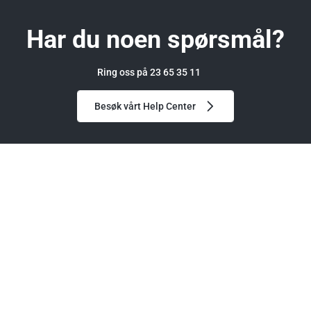
Har du noen spørsmål?
Ring oss på 23 65 35 11
Besøk vårt Help Center
GGM Gastro
Kund
Om oss
Medl
tunika Essential - Hvit
Blogg & Nyheter
Tilbud
Partnere
Kjøkk
Karriere
Help 
Finn r
Lavpr
Servic
Garan
Ofte s
Betal